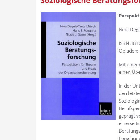
Soziologische Beratungsf
Perspekt
Nina Dege
ISBN 381
Opladen: 
Mit einem
einen Übe
In der Un
den letzt
Soziologi
Berufsper
geprägt v
einersei
Beratungs
Forschung