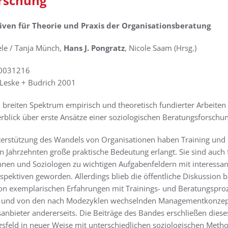
orschung
iven für Theorie und Praxis der Organisationsberatung
le / Tanja Münch,
Hans J. Pongratz
, Nicole Saam (Hrsg.)
0031216
Leske + Budrich 2001
 breiten Spektrum empirisch und theoretisch fundierter Arbeiten
rblick über erste Ansätze einer soziologischen Beratungsforschun
terstützung des Wandels von Organisationen haben Training und 
en Jahrzehnten große praktische Bedeutung erlangt. Sie sind auch 
nnen und Soziologen zu wichtigen Aufgabenfeldern mit interessa
spektiven geworden. Allerdings blieb die öffentliche Diskussion b
on exemplarischen Erfahrungen mit Trainings- und Beratungspro
ts und von den nach Modezyklen wechselnden Managementkonzep
anbieter andererseits. Die Beiträge des Bandes erschließen diese
sfeld in neuer Weise mit unterschiedlichen soziologischen Meth