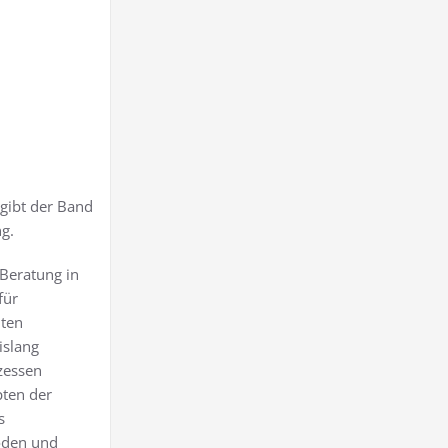
 gibt der Band
g.
Beratung in
für
nten
islang
zessen
ten der
s
oden und