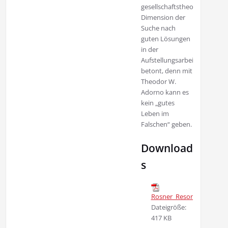
gesellschaftstheoretische
Dimension der
Suche nach
guten Lösungen
in der
Aufstellungsarbeit
betont, denn mit
Theodor W.
Adorno kann es
kein „gutes
Leben im
Falschen“ geben.
Download
s
Rosner_Resonanzkonzep
Dateigröße:
417 KB